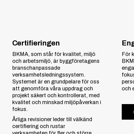
Certifieringen
Eng
BKMA, som står för kvalitet, miljö
För 
och arbetsmiljö, är byggföretagens
BKMA-
branschanpassade
engag
verksamhetsledningssystem.
fokus
Systemet är en grundpelare för oss
pers
att genomföra våra uppdrag och
och 
projekt säkert och kontrollerat, med
kvalitet och minskad miljöpåverkan i
fokus.
Årliga revisioner leder till välkänd
certifiering och rustar
verksamheten för fler och större