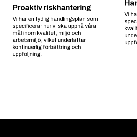
Han
Proaktiv riskhantering
Vi h
Vi har en tydlig handlingsplan som
spec
specificerar hur vi ska uppnå våra
kvali
mål inom kvalitet, miljö och
under
arbetsmiljö, vilket underlättar
uppfö
kontinuerlig förbättring och
uppföljning.