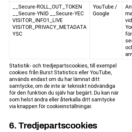
__Secure-ROLL_OUT_TOKEN
YouTube /
An
__Secure-YNID
__Secure-YEC
Google
me
VISITOR_INFO1_LIVE
vi
VISITOR_PRIVACY_METADATA
Yo
YSC
för
se
oc
an
Statistik- och tredjepartscookies, till exempel
cookies från Burst Statistics eller YouTube,
används endast om du har lämnat ditt
samtycke, om de inte är tekniskt nödvändiga
för den funktion du själv har begärt. Du kan när
som helst ändra eller återkalla ditt samtycke
via knappen för cookieinställningar.
6. Tredjepartscookies