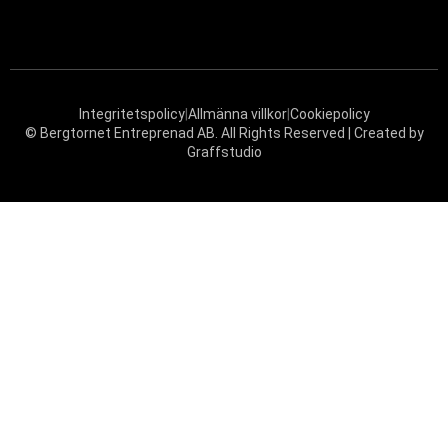
Integritetspolicy
|
Allmänna villkor
|
Cookiepolicy
© Bergtornet Entreprenad AB. All Rights Reserved | Created by
Graffstudio