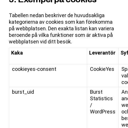
Tabellen nedan beskriver de huvudsakliga
kategorierna av cookies som kan förekomma
på webbplatsen. Den exakta listan kan variera
beroende på vilka funktioner som är aktiva på
webbplatsen vid ditt besök.
Kaka
Leverantör
Sy
cookieyes-consent
CookieYes
Sp
va
co
burst_uid
Burst
An
Statistics
an
/
we
WordPress
oc
be
we